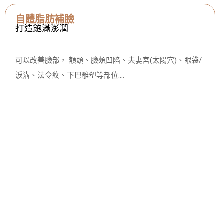
自體脂肪補臉
打造飽滿澎潤
可以改善臉部， 額頭、臉頰凹陷、夫妻宮(太陽穴)、眼袋/
淚溝、法令紋、下巴雕塑等部位….
查看更多 ➤
自體脂肪豐胸
填出自然美胸
取自己身體的脂肪去填補胸部，可以同時雕塑體態和增加
罩杯，且胸型自然，柔軟度佳…