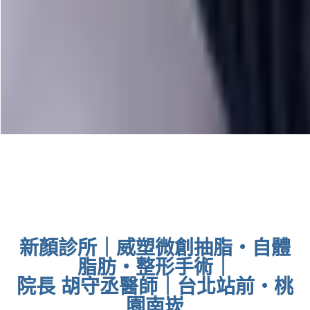
新顏診所｜威塑微創抽脂・自體
脂肪・整形手術｜
院長 胡守丞醫師｜台北站前・桃
園南崁