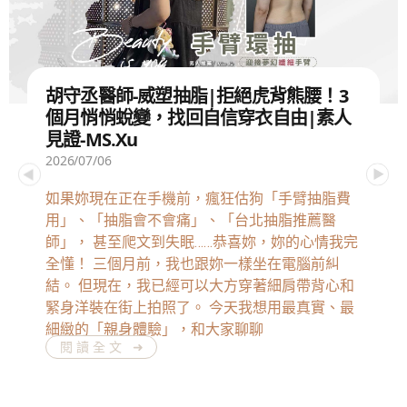
胡守丞醫師-威塑抽脂|拒絕虎背熊腰！3
個月悄悄蛻變，找回自信穿衣自由|素人
見證-MS.Xu
2026/07/06
如果妳現在正在手機前，瘋狂估狗「手臂抽脂費
用」、「抽脂會不會痛」、「台北抽脂推薦醫
師」， 甚至爬文到失眠……恭喜妳，妳的心情我完
全懂！ 三個月前，我也跟妳一樣坐在電腦前糾
結。 但現在，我已經可以大方穿著細肩帶背心和
緊身洋裝在街上拍照了。 今天我想用最真實、最
細緻的「親身體驗」，和大家聊聊
閱讀全文 ➜