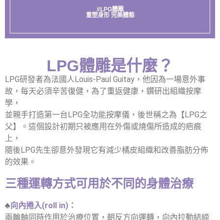
#LPG體雕
重塑身形 完美體態
LPG體雕是什麼？
LPG研發者為法國人Louis-Paul Guitay，他因為一場意外事
故，每天必須辛苦復健，為了重返健康，鑽研出組織按摩
學，
並親手打造第一台LPG全功能按摩儀，後世稱之為【LPG之
父】。這個設計初期只被應用在外傷或燒傷所造成的疤痕
上，
隨後LPG先生卻意外發現它有減少橘皮組織和改善脂肪分佈
的效果。
三種運轉方式可用於不同的身體治療
♣
向內捲入(roll in)：
兩輪軸同時作用於治療位置，朝反方向運轉，向內拉動結締