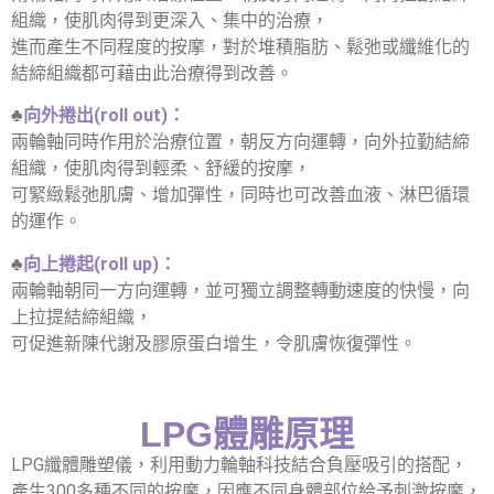
組織，使肌肉得到更深入、集中的治療，
進而產生不同程度的按摩，對於堆積脂肪、鬆弛或纖維化的
結締組織都可藉由此治療得到改善。
♣
向外捲出(roll out)：
兩輪軸同時作用於治療位置，朝反方向運轉，向外拉勤結締
組織，使肌肉得到輕柔、舒緩的按摩，
可緊緻鬆弛肌膚、增加彈性，同時也可改善血液、淋巴循環
的運作。
♣
向上捲起(roll up)：
兩輪軸朝同一方向運轉，並可獨立調整轉動速度的快慢，向
上拉提結締組織，
可促進新陳代謝及膠原蛋白增生，令肌膚恢復彈性。
LPG體雕原理
LPG纖體雕塑儀，利用動力輪軸科技結合負壓吸引的搭配，
產生300多種不同的按摩，因應不同身體部位給予刺激按摩，