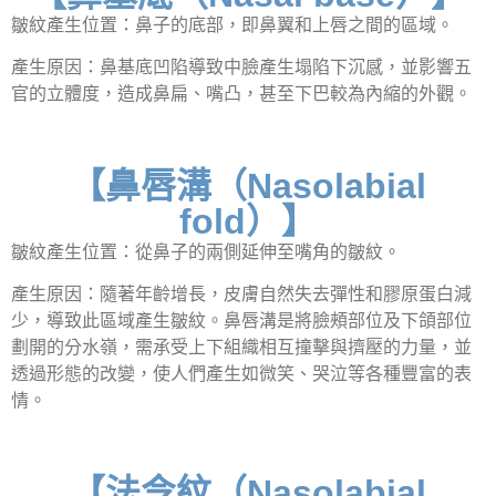
皺紋產生位置：鼻子的底部，即鼻翼和上唇之間的區域。
產生原因：鼻基底凹陷導致中臉產生塌陷下沉感，並影響五
官的立體度，造成鼻扁、嘴凸，甚至下巴較為內縮的外觀。
【鼻唇溝（Nasolabial
fold）】
皺紋產生位置：從鼻子的兩側延伸至嘴角的皺紋。
產生原因：隨著年齡增長，皮膚自然失去彈性和膠原蛋白減
少，導致此區域產生皺紋。鼻唇溝是將臉頰部位及下頜部位
劃開的分水嶺，需承受上下組織相互撞擊與擠壓的力量，並
透過形態的改變，使人們產生如微笑、哭泣等各種豐富的表
情。
【法令紋（Nasolabial