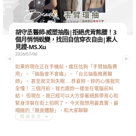
胡守丞醫師-威塑抽脂|拒絕虎背熊腰！3
個月悄悄蛻變，找回自信穿衣自由|素人
見證-MS.Xu
2026/07/06
如果妳現在正在手機前，瘋狂估狗「手臂抽脂費
用」、「抽脂會不會痛」、「台北抽脂推薦醫
師」， 甚至爬文到失眠……恭喜妳，妳的心情我完
全懂！ 三個月前，我也跟妳一樣坐在電腦前糾
結。 但現在，我已經可以大方穿著細肩帶背心和
緊身洋裝在街上拍照了。 今天我想用最真實、最
細緻的「親身體驗」，和大家聊聊
閱讀全文 ➜