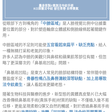
量身客製#貴族法令紋手術
KO深層法令紋 留住青春 自帶貴氣
從眼部下方到嘴角的
「中臉區域」
是人臉視覺比例中佔據重
要位置的部分，對於塑造輪廓立體感和側臉線條起著關鍵作
用。
中臉區域的不足則可能使
五官看起來扁平，缺乏亮點
，給人
一種無精打采和老氣的印象。
許多人認為中臉的美觀只與鼻樑和蘋果肌等部位有關，但忽
略了更深層次的「鼻基底凹陷」問題。
「鼻基底凹陷」是東方人常見的臉部結構特徵，常伴隨中臉
豐盈度不足、
骨暴性嘴凸及鼻唇溝較深等缺點
，
加上易導致
法令紋產生
，讓人看起來更顯老態。
隨著生物科技與醫療的進步，新型態的異體真皮墊片已大幅
改善傳統鼻基底手術(貴族手術)材質的缺點，不僅植入後不易
位移，更能呈現柔軟Q彈又自然的觸感，對於透過鼻基底手術