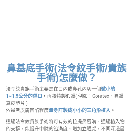
鼻基底手術(法令紋手術/貴族
手術)怎麼做？
法令紋貴族手術主要是在口內或鼻孔內切一個
微小約
1~1.5公分的傷口
，再將特製假體( 例如：Goretex、異體
真皮墊片 )
依患者皮膚凹陷程度
量身訂製成小小的三角形植入
。
透過法令紋貴族手術將可有效的拉提鼻唇溝，通過植入物
的支撐，能提升中臉的飽滿度、增加立體感，不同深淺層