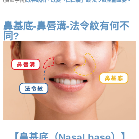
(貴族手術)
改善缺陷、改變「凹凹臉」跟 法令紋至關重要。
鼻基底-鼻唇溝-法令紋有何不
同?
【鼻基底（Nasal base）】