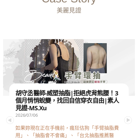
美麗見證
胡守丞醫師-威塑抽脂|拒絕虎背熊腰！3
個月悄悄蛻變，找回自信穿衣自由|素人
見證-MS.Xu
2026/07/06
如果妳現在正在手機前，瘋狂估狗「手臂抽脂費
用」、「抽脂會不會痛」、「台北抽脂推薦醫