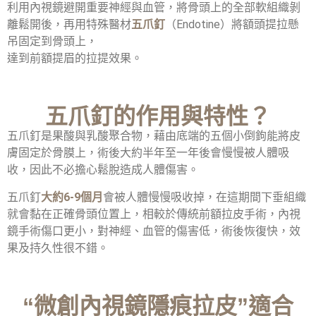
利用內視鏡避開重要神經與血管，將骨頭上的全部軟組織剝
離鬆開後，再用特殊醫材
五爪釘
（Endotine）將額頭提拉懸
吊固定到骨頭上，
達到前額提眉的拉提效果。
五爪釘的作用與特性？
五爪釘是果酸與乳酸聚合物，藉由底端的五個小倒鉤能將皮
膚固定於骨膜上，術後大約半年至一年後會慢慢被人體吸
收，因此不必擔心鬆脫造成人體傷害。
五爪釘
大約6-9個月
會被人體慢慢吸收掉，在這期間下垂組織
就會黏在正確骨頭位置上，相較於傳統前額拉皮手術，內視
鏡手術傷口更小，對神經、血管的傷害低，術後恢復快，效
果及持久性很不錯。
“微創內視鏡隱痕拉皮”適合