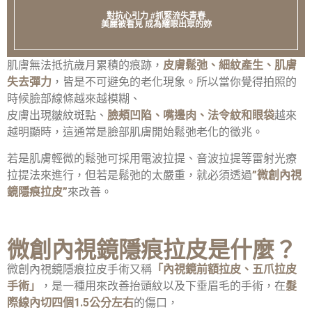
對抗心引力 #抓緊流失青春
美麗被看見 成為耀眼出眾的妳
肌膚無法抵抗歲月累積的痕跡，
皮膚鬆弛、細紋產生、肌膚
失去彈力
，皆是不可避免的老化現象。所以當你覺得拍照的
時候臉部線條越來越模糊、
皮膚出現皺紋斑點、
臉頰凹陷、嘴邊肉、法令紋和眼袋
越來
越明顯時，這通常是臉部肌膚開始鬆弛老化的徵兆。
若是肌膚輕微的鬆弛可採用電波拉提、音波拉提等雷射光療
拉提法來進行，但若是鬆弛的太嚴重，就必須透過
”微創內視
鏡隱痕拉皮”
來改善。
微創內視鏡隱痕拉皮是什麼？
微創內視鏡隱痕拉皮手術又稱
「內視鏡前額拉皮、五爪拉皮
手術」
，是一種用來改善抬頭紋以及下垂眉毛的手術，在
髮
際線內切四個1.5公分左右
的傷口，