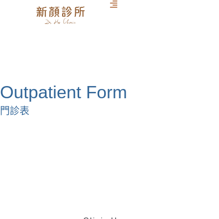
Outpatient Form
門診表