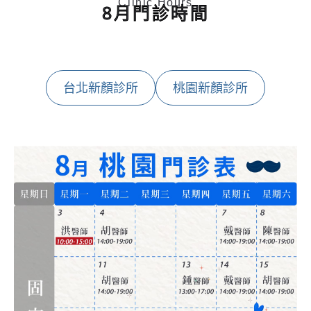
Clinic Hours
8月門診時間
台北新顏診所
桃園新顏診所