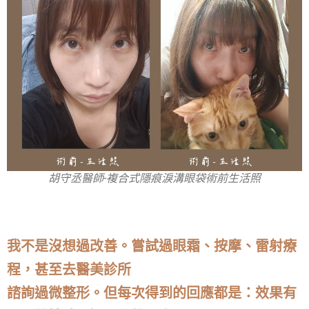
胡守丞醫師-複合式隱痕淚溝眼袋術前生活照
我不是沒想過改善。嘗試過眼霜、按摩、雷射療
程，甚至去醫美診所
諮詢過微整形。但每次得到的回應都是：效果有