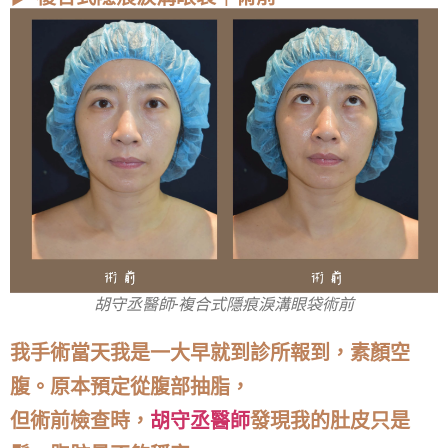
胡守丞醫師-複合式隱痕淚溝眼袋術前
我手術當天我是一大早就到診所報到，素顏空
腹。原本預定從腹部抽脂，
但術前檢查時，
胡守丞醫師
發現我的肚皮只是