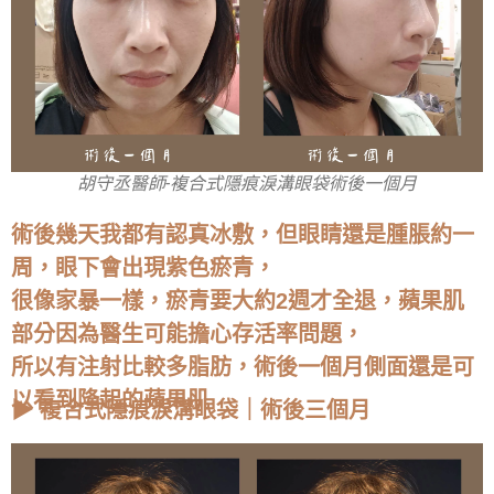
胡守丞醫師-複合式隱痕淚溝眼袋術後一個月
術後幾天我都有認真冰敷，但眼睛還是腫脹約一
周，眼下會出現紫色瘀青，
很像家暴一樣，瘀青要大約2週才全退，蘋果肌
部分因為醫生可能擔心存活率問題，
所以有注射比較多脂肪，術後一個月側面還是可
以看到隆起的蘋果肌
▶ 複合式隱痕淚溝眼袋｜術後三個月