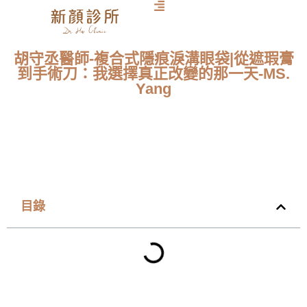
胡守丞醫師-複合式隱痕淚溝眼袋|從遮瑕膏
到手術刀：我選擇真正改變的那一天-MS.
Yang
目錄