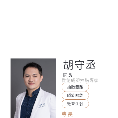
胡守丞
院長
微創威塑抽脂專家
抽脂體雕
隱痕眼袋
微型注射
專長