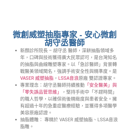
微創威塑抽脂專家 - 安心微創
胡守丞醫師
新顏診所院長 – 胡守丞 醫師，深耕抽脂領域多
年，口碑與技術獲得廣大民眾認可，是台灣知名
的抽脂與曲線雕塑專家。
以「急診醫師」背景轉
戰醫美領域聞名，強調手術安全性與精準度。是
VASER 威塑抽脂
，
LSSA音浪
原廠 雙認證專家。
專業理念：胡守丞醫師持續推動
「安全醫美」與
「零失誤品管思維」
，堅持手術中「不趕時間」
的職人哲學，以確保術後精緻度與患者安全。擁
有超過十年的急重症醫療經驗，並獲得多項醫學
美容原廠認證。
抽脂體雕： 專精於 VASER 威塑抽脂、LSSA音浪
脂雕。