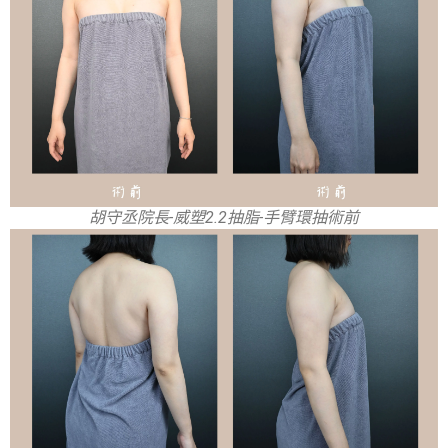
胡守丞院長-威塑2.2抽脂-手臂環抽術前