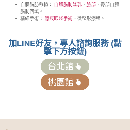
自體脂肪移植：
自體脂肪隆乳
，
臉部
、臀部自體
脂肪回填。
精細手術：
隱痕眼袋手術
、微整形療程。
加LINE好友，專人諮詢服務 (點
擊下方按鈕)
台北館
桃園館