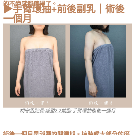
的不適感都值得了。
▶手臂環抽+前後副乳｜術後
一個月
胡守丞院長-威塑2.2抽脂-手臂環抽術後一個月
術後一個月是消腫的關鍵期。這時候大部分的瘀