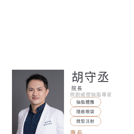
胡守丞
院長
微創威塑抽脂專家
抽脂體雕
隱痕眼袋
微型注射
專長