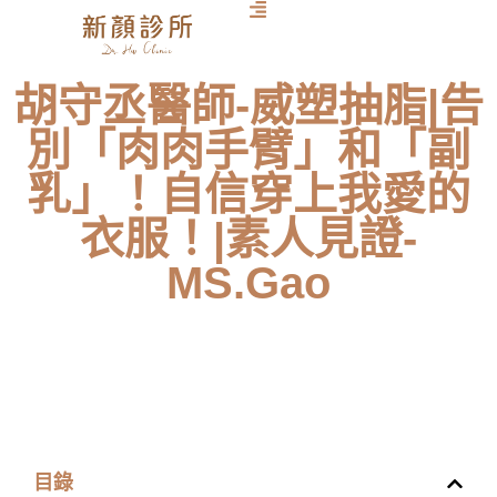
胡守丞醫師-威塑抽脂|告
別「肉肉手臂」和「副
乳」！自信穿上我愛的
衣服！|素人見證-
MS.Gao
目錄