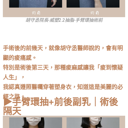
胡守丞院長-威塑2.2抽脂-手臂環抽術前
手術後的前幾天，就像胡守丞醫師說的，會有明
顯的痠痛感。
特別是術後第三天，那種痠麻感讓我「痠到懷疑
人生」，
我認真遵照醫囑穿著塑身衣，知道這是美麗的必
經之路。
▶手臂環抽+前後副乳｜術後
隔天