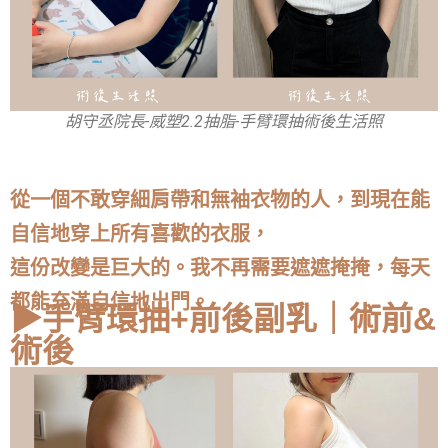
胡守丞院長-威塑2.2抽脂-手臂環抽術後生活照
從一個不敢穿細肩帶和無袖衣物的人，到現在能
自信地穿上所有喜歡的衣服，
這份改變是巨大的。我不再需要遮遮掩掩，每天
都能充滿自信地出門。
▶手臂環抽+前後副乳｜術前&
術後