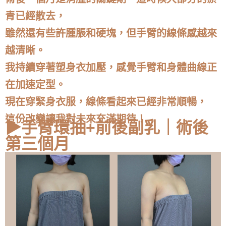
青已經散去，
雖然還有些許腫脹和硬塊，但手臂的線條感越來
越清晰。
我持續穿著塑身衣加壓，感覺手臂和身體曲線正
在加速定型。
現在穿緊身衣服，線條看起來已經非常順暢，
這份改變讓我對未來充滿期待！
▶手臂環抽+前後副乳｜術後
第三個月