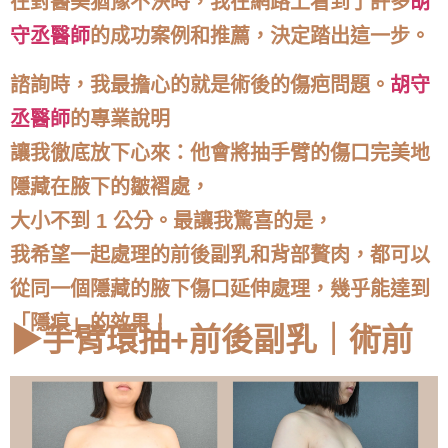
在對醫美猶豫不決時，我在網路上看到了許多
胡
守丞醫師
的成功案例和推薦，決定踏出這一步。
諮詢時，我最擔心的就是術後的傷疤問題。
胡守
丞醫師
的專業說明
讓我徹底放下心來：他會將抽手臂的傷口完美地
隱藏在腋下的皺褶處，
大小不到 1 公分。最讓我驚喜的是，
我希望一起處理的前後副乳和背部贅肉，都可以
從同一個隱藏的腋下傷口延伸處理，幾乎能達到
「隱痕」的效果！
▶手臂環抽+前後副乳｜術前