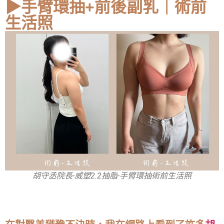
▶手臂環抽+前後副乳｜術前
生活照
胡守丞院長-威塑2.2抽脂-手臂環抽術前生活照