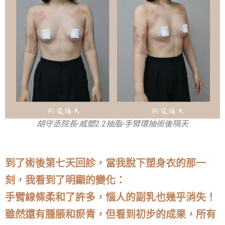
胡守丞院長-威塑2.2抽脂-手臂環抽術後隔天
到了術後第七天回診，當我脫下塑身衣的那一
刻，我看到了明顯的變化：
手臂線條柔和了許多，惱人的副乳也幾乎消失！
雖然還有腫脹和瘀青，但看到初步的成果，所有