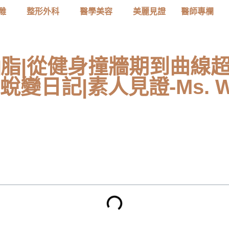
雕
整形外科
醫學美容
美麗見證
醫師專欄
脂|從健身撞牆期到曲線超進
蛻變日記|素人見證-Ms. W