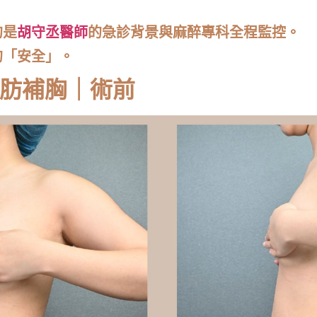
的是
胡守丞醫師
的急診背景與麻醉專科全程監控
。
的「安全」。
脂肪補胸｜術前