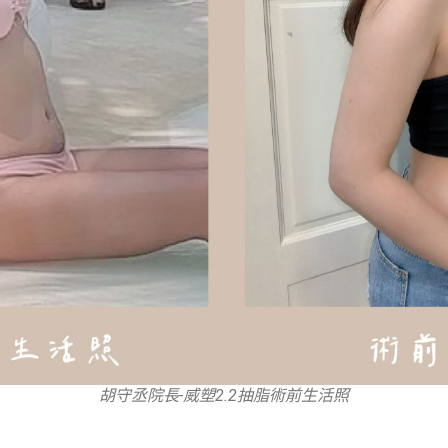
胡守丞院長-威塑2.2抽脂術前生活照