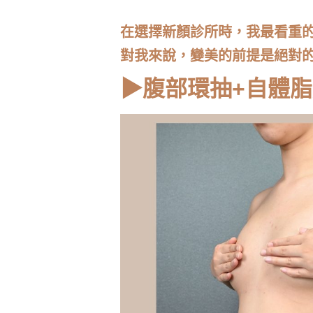
在選擇
新顏診所
時，我最看重
對我來說，變美的前提是絕對
▶腹部環抽+自體