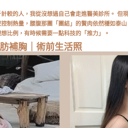
計較的人，我從沒想過自己會走進醫美診所。 但
麼控制熱量，腰腹那團「團結」的贅肉依然穩如泰山
理想比例，有時候需要一點科技的「推力」。
脂肪補胸｜術前生活照