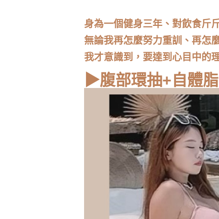
身為一個健身三年、對飲食斤斤
無論我再怎麼努力重訓、再怎
我才意識到，要達到心目中的
▶腹部環抽+自體