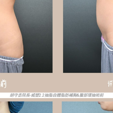
胡守丞院長-威塑2.2抽脂自體脂肪補胸&腹部環抽術前