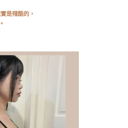
現實是殘酷的，
。