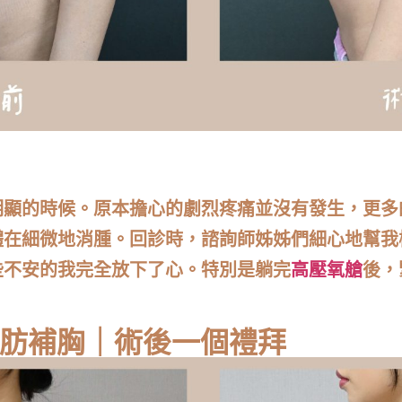
明顯的時候。原本擔心的劇烈疼痛並沒有發生，更多
體在細微地消腫。回診時，諮詢師姊姊們細心地幫我
些不安的我完全放下了心。特別是躺完
高壓氧艙
後，
脂肪補胸｜術後一個禮拜