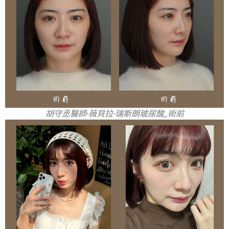
胡守丞醫師-薇貝拉-瑞斯朗玻尿酸_術前