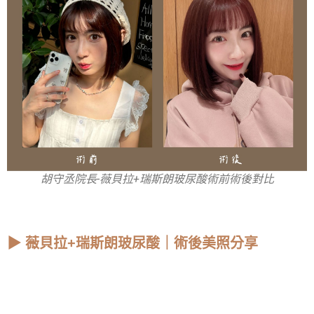
胡守丞院長-薇貝拉+瑞斯朗玻尿酸術前術後對比
▶ 薇貝拉+瑞斯朗玻尿酸｜術後美照分享