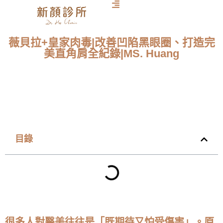
薇貝拉+皇家肉毒|改善凹陷黑眼圈、打造完
美直角肩全紀錄|MS. Huang
目錄
很多人對醫美往往是「既期待又怕受傷害」。原