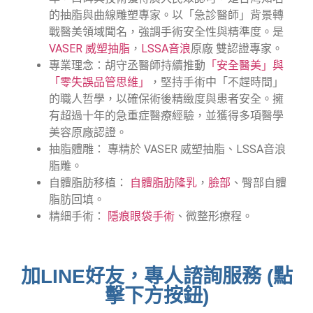
的抽脂與曲線雕塑專家。
以「急診醫師」背景轉
戰醫美領域聞名，強調手術安全性與精準度。是
VASER 威塑抽脂
，
LSSA音浪
原廠 雙認證專家。
專業理念：胡守丞醫師持續推動
「安全醫美」與
「零失誤品管思維」
，堅持手術中「不趕時間」
的職人哲學，以確保術後精緻度與患者安全。擁
有超過十年的急重症醫療經驗，並獲得多項醫學
美容原廠認證。
抽脂體雕： 專精於 VASER 威塑抽脂、LSSA音浪
脂雕。
自體脂肪移植：
自體脂肪隆乳
，
臉部
、臀部自體
脂肪回填。
精細手術：
隱痕眼袋手術
、微整形療程。
加LINE好友，專人諮詢服務 (點
擊下方按鈕)