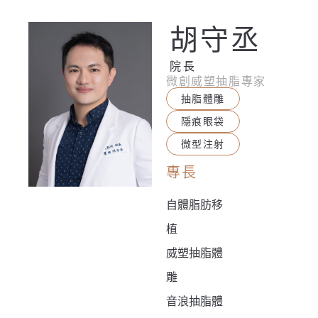
胡守丞
院長
微創威塑抽脂專家
抽脂體雕
隱痕眼袋
微型注射
專長
自體脂肪移
植
威塑抽脂體
雕
音浪抽脂體