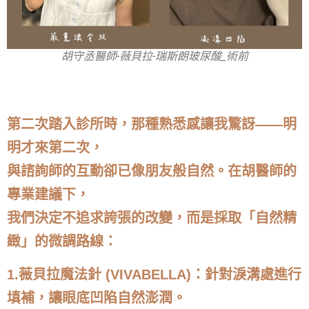
胡守丞醫師-薇貝拉-瑞斯朗玻尿酸_術前
第二次踏入診所時，那種熟悉感讓我驚訝——明
明才來第二次，
與諮詢師的互動卻已像朋友般自然。在胡醫師的
專業建議下，
我們決定不追求誇張的改變，而是採取「自然精
緻」的微調路線：
1.薇貝拉魔法針 (VIVABELLA)：針對淚溝處進行
填補，讓眼底凹陷自然澎潤。