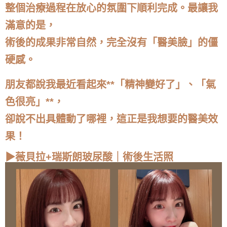
整個治療過程在放心的氛圍下順利完成。最讓我
滿意的是，
術後的成果非常自然，完全沒有「醫美臉」的僵
硬感。
朋友都說我最近看起來**「精神變好了」、「氣
色很亮」**，
卻說不出具體動了哪裡，這正是我想要的醫美效
果！
▶薇貝拉+瑞斯朗玻尿酸｜術後生活照