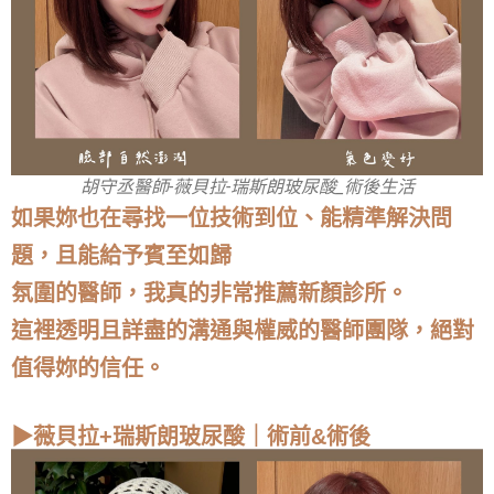
胡守丞醫師-薇貝拉-瑞斯朗玻尿酸_術後生活
如果妳也在尋找一位技術到位、能精準解決問
題，且能給予賓至如歸
氛圍的醫師，我真的非常推薦新顏診所。
這裡透明且詳盡的溝通與權威的醫師團隊，絕對
值得妳的信任。
▶薇貝拉+瑞斯朗玻尿酸｜術前&術後