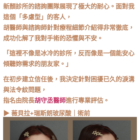
新顏診所的諮詢團隊展現了極大的耐心。面對我
這個「多慮型」的客人，
胡醫師與諮詢師針對療程細節介紹得非常徹底，
成功化解了我對手術的恐懼與不安。
「這裡不像是冰冷的診所，反而像是一個能安心
傾聽妳需求的朋友家。」
在初步建立信任後，我決定針對困擾已久的淚溝
與法令紋問題，
指名由院長
胡守丞醫師
進行專業評估。
▶ 薇貝拉+瑞斯朗玻尿酸｜術前