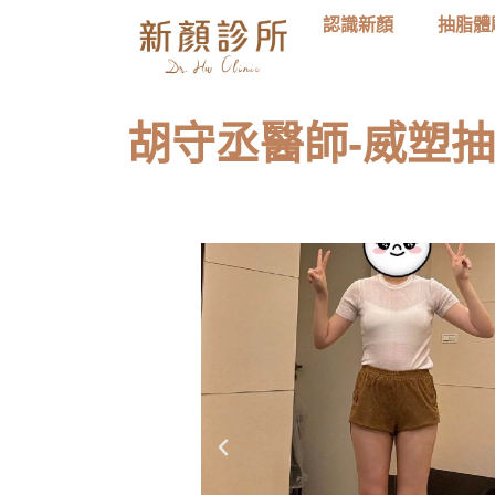
認識新顏
抽脂體
胡守丞醫師-威塑