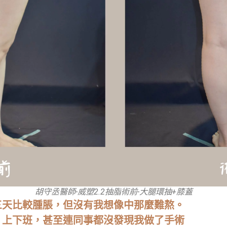
胡守丞醫師-威塑2.2抽脂術前-大腿環抽+膝蓋
三天比較腫脹，但沒有我想像中那麼難熬。
、上下班，甚至連同事都沒發現我做了手術