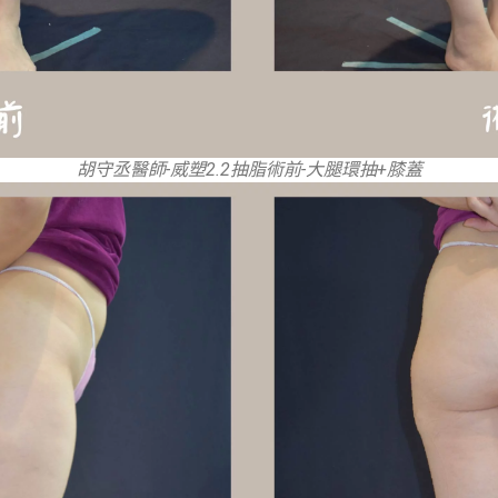
胡守丞醫師-威塑2.2抽脂術前-大腿環抽+膝蓋